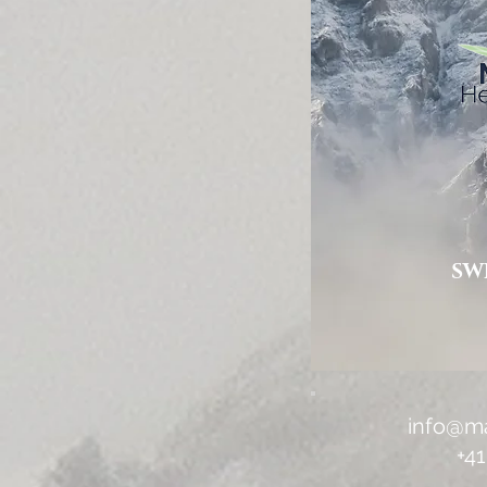
SW
info@m
+41